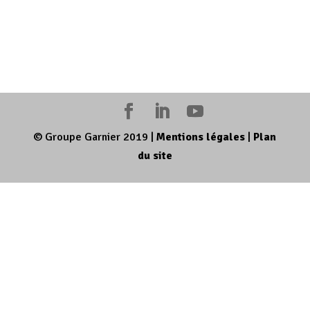
© Groupe Garnier 2019
|
Mentions légales
|
Plan
du site